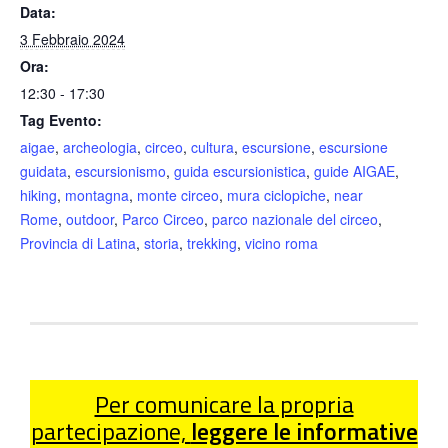
Data:
3 Febbraio 2024
Ora:
12:30 - 17:30
Tag Evento:
aigae
,
archeologia
,
circeo
,
cultura
,
escursione
,
escursione
guidata
,
escursionismo
,
guida escursionistica
,
guide AIGAE
,
hiking
,
montagna
,
monte circeo
,
mura ciclopiche
,
near
Rome
,
outdoor
,
Parco Circeo
,
parco nazionale del circeo
,
Provincia di Latina
,
storia
,
trekking
,
vicino roma
Per comunicare la propria
partecipazione,
leggere le informative