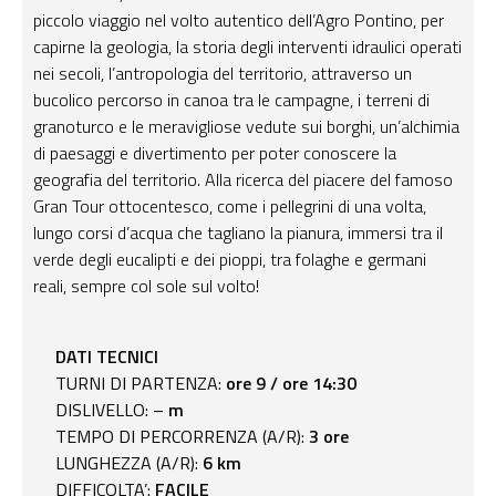
piccolo viaggio nel volto autentico dell’Agro Pontino, per
capirne la geologia, la storia degli interventi idraulici operati
nei secoli, l’antropologia del territorio, attraverso un
bucolico percorso in canoa tra le campagne, i terreni di
granoturco e le meravigliose vedute sui borghi, un’alchimia
di paesaggi e divertimento per poter conoscere la
geografia del territorio.
Alla ricerca del piacere del famoso
Gran Tour ottocentesco, come i pellegrini di una volta,
lungo corsi d’acqua che tagliano la pianura, immersi tra il
verde degli eucalipti e dei pioppi, tra folaghe e germani
reali, sempre col sole sul volto!
DATI TECNICI
TURNI DI PARTENZA:
ore 9 / ore 14:30
DISLIVELLO: –
m
TEMPO DI PERCORRENZA (A/R):
3 ore
LUNGHEZZA (A/R):
6 km
DIFFICOLTA’:
FACILE