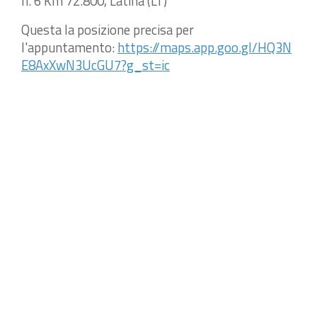
n. 6 Km 72.800, Latina (LT)
Questa la posizione precisa per
l'appuntamento:
https://maps.app.goo.gl/HQ3N
E8AxXwN3UcGU7?g_st=ic