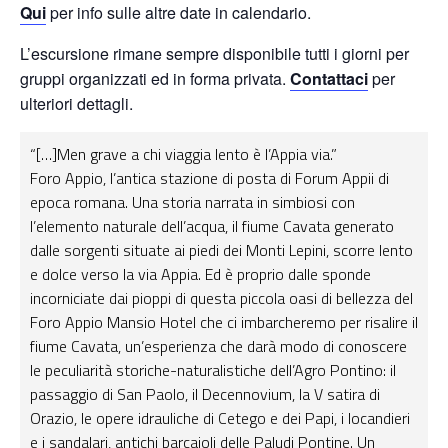
Qui
per info sulle altre date in calendario.
L’escursione rimane sempre disponibile tutti i giorni per
gruppi organizzati ed in forma privata.
Contattaci
per
ulteriori dettagli.
“[…]Men grave a chi viaggia lento è l’Appia via.”
Foro Appio, l’antica stazione di posta di Forum Appii di
epoca romana.
Una storia narrata in simbiosi con
l’elemento naturale dell’acqua, il fiume Cavata generato
dalle sorgenti situate ai piedi dei Monti Lepini, scorre lento
e dolce verso la via Appia.
Ed è proprio dalle sponde
incorniciate dai pioppi di questa piccola oasi di bellezza del
Foro Appio Mansio Hotel che ci imbarcheremo per risalire il
fiume Cavata, un’esperienza che darà modo di conoscere
le peculiarità storiche-naturalistiche dell’Agro Pontino: il
passaggio di San Paolo, il Decennovium,
la V satira di
Orazio, le opere idrauliche di Cetego e dei Papi, i locandieri
e i sandalari, antichi barcaioli delle Paludi Pontine.
Un