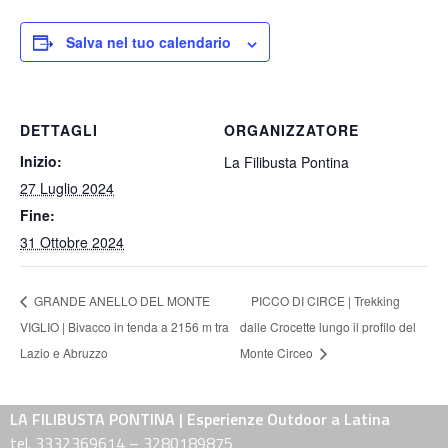
Salva nel tuo calendario
DETTAGLI
ORGANIZZATORE
Inizio:
La Filibusta Pontina
27 Luglio 2024
Fine:
31 Ottobre 2024
GRANDE ANELLO DEL MONTE
PICCO DI CIRCE | Trekking
VIGLIO | Bivacco in tenda a 2156 m tra
dalle Crocette lungo il profilo del
Lazio e Abruzzo
Monte Circeo
LA FILIBUSTA PONTINA | Esperienze Outdoor a Latina
tel. 3332369614 – 3280189875