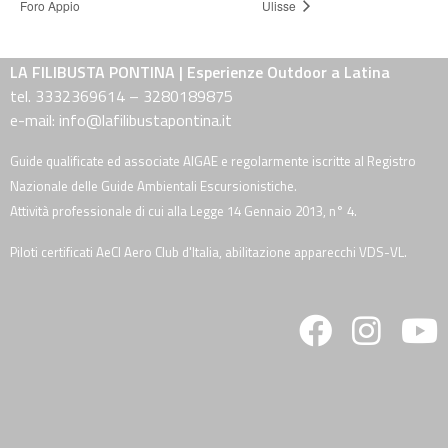
Foro Appio
Ulisse
LA FILIBUSTA PONTINA | Esperienze Outdoor a Latina
tel. 3332369614 – 3280189875
e-mail: info@lafilibustapontina.it
Guide qualificate ed associate AIGAE e regolarmente iscritte al Registro
Nazionale delle Guide Ambientali Escursionistiche.
Attività professionale di cui alla Legge 14 Gennaio 2013, n° 4.
Piloti certificati AeCI Aero Club d'Italia, abilitazione apparecchi VDS-VL.
fab
fab
fa
fa-
fa-
fa
facebook
instagra
y