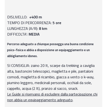
DISLIVELLO:
+4
00 m
TEMPO DI PERCORRENZA:
5
ore
LUNGHEZZA (A/R):
8
km
DIFFICOLTA’:
MEDIA
Percorso adeguato a chiunque possegga una buona condizione
psico-fisica e abbia a disposizione un equipaggiamento e un
abbigliamento idoneo.
SI CONSIGLIA: zaino 20 lt, scarpe da trekking a caviglia
alta, bastoncini telescopici, maglietta e pile, pantaloni
comodi, maglietta di ricambio, giacca a vento o k-way,
piumino leggero, medicinali personali, occhiali da sole,
cappello, acqua (2 lt), pranzo al sacco, snack.
Le Guide si riservano di escludere dalla partecipazione chi
non abbia un equipaggiamento adeguato
.