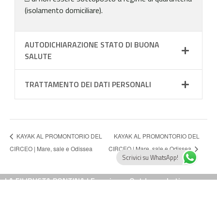
(isolamento domiciliare).
AUTODICHIARAZIONE STATO DI BUONA
SALUTE
TRATTAMENTO DEI DATI PERSONALI
KAYAK AL PROMONTORIO DEL
KAYAK AL PROMONTORIO DEL
CIRCEO | Mare, sale e Odissea
CIRCEO | Mare, sale e Odissea
Scrivici su WhatsApp!
LA FILIBUSTA PONTINA | Esperienze Outdoor a Latina
tel. 3332369614 – 3280189875
e-mail: info@lafilibustapontina.it