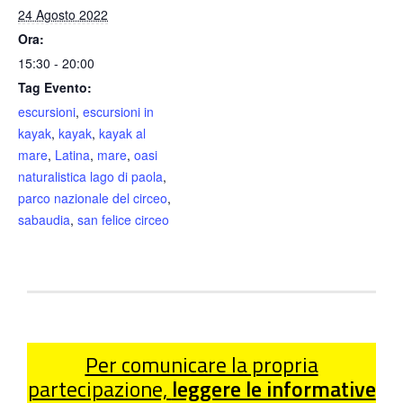
24 Agosto 2022
Ora:
15:30 - 20:00
Tag Evento:
escursioni
,
escursioni in
kayak
,
kayak
,
kayak al
mare
,
Latina
,
mare
,
oasi
naturalistica lago di paola
,
parco nazionale del circeo
,
sabaudia
,
san felice circeo
Per comunicare la propria
partecipazione,
leggere le informative