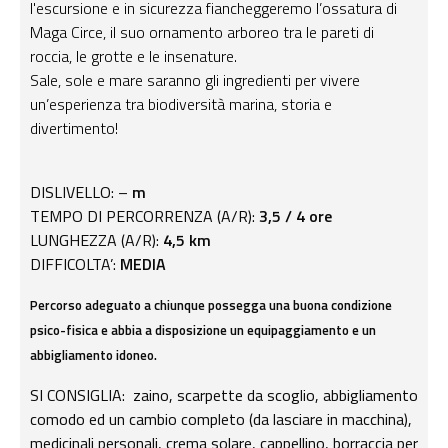
l'escursione e in sicurezza fiancheggeremo l’ossatura di
Maga Circe, il suo ornamento arboreo tra le pareti di
roccia, le grotte e le insenature.
Sale, sole e mare saranno gli ingredienti per vivere
un’esperienza tra biodiversità marina, storia e
divertimento!
DISLIVELLO: –
m
TEMPO DI PERCORRENZA (A/R):
3,5 / 4 ore
LUNGHEZZA (A/R):
4,5 km
DIFFICOLTA’:
MEDIA
Percorso adeguato a chiunque possegga una buona condizione
psico-fisica e abbia a disposizione un equipaggiamento e un
abbigliamento idoneo.
SI CONSIGLIA: zaino, scarpette da scoglio, abbigliamento
comodo ed un cambio completo (da lasciare in macchina),
medicinali personali, crema solare, cappellino, borraccia per