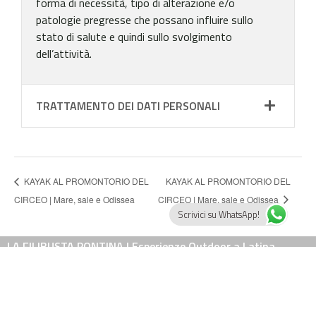
forma di necessità, tipo di alterazione e/o
patologie pregresse che possano influire sullo
stato di salute e quindi sullo svolgimento
dell’attività.
TRATTAMENTO DEI DATI PERSONALI
KAYAK AL PROMONTORIO DEL
KAYAK AL PROMONTORIO DEL
CIRCEO | Mare, sale e Odissea
CIRCEO | Mare, sale e Odissea
Scrivici su WhatsApp!
LA FILIBUSTA PONTINA | Esperienze Outdoor a Latina
tel. 3332369614 – 3280189875
e-mail: info@lafilibustapontina.it
Guide qualificate ed associate AIGAE e regolarmente iscritte al Registro