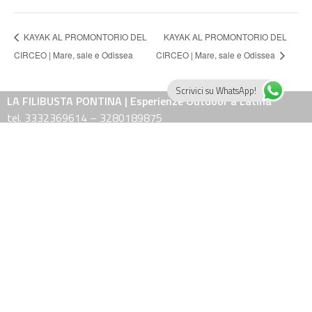
KAYAK AL PROMONTORIO DEL
KAYAK AL PROMONTORIO DEL
CIRCEO | Mare, sale e Odissea
CIRCEO | Mare, sale e Odissea
Scrivici su WhatsApp!
LA FILIBUSTA PONTINA | Esperienze Outdoor a Latina
tel. 3332369614 – 3280189875
e-mail: info@lafilibustapontina.it
Guide qualificate ed associate AIGAE e regolarmente iscritte al Registro
Nazionale delle Guide Ambientali Escursionistiche.
Attività professionale di cui alla Legge 14 Gennaio 2013, n° 4.
Piloti certificati AeCI Aero Club d'Italia, abilitazione apparecchi VDS-VL.
fab
fab
fa
fa-
fa-
fa
facebook
instagra
y