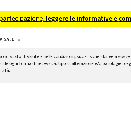
 partecipazione,
leggere le informative
e
comp
A SALUTE
uono stato di salute e nelle condizioni psico-fisiche idonee a sostene
Guide ogni forma di necessità, tipo di alterazione e/o patologie pre
ività.
| Mare, sale e Odissea
KAYAK AL PROMONTORIO 