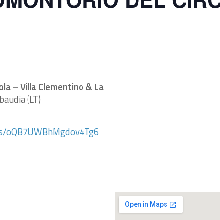
ola – Villa Clementino & La
abaudia (LT)
aps/oQB7UWBhMgdov4Tg6