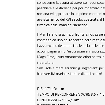
conoscerne la storia attraverso i suoi spazi
peschiere e le darsene per poi imbarcarci na
romana ed approdare in un primo momento 
avvistamento del XVI secolo, costruita al fi
tirrenica dalle invasioni saracene.
Il Mar Tirreno si aprirà di fronte a noi, assi
impresse da uno dei fondatori della mitolog
L'azzurro-blu del mare, il sale sulla pelle e 
accompagneranno l'escursione e in sicurezz
Maga Circe, il suo ornamento arboreo tra le pa
insenature.
Sale, sole e mare saranno gli ingredienti per
biodiversità marina, storia e divertimento!
DISLIVELLO: –
m
TEMPO DI PERCORRENZA (A/R):
3,5 / 4 o
LUNGHEZZA (A/R):
4,5 km