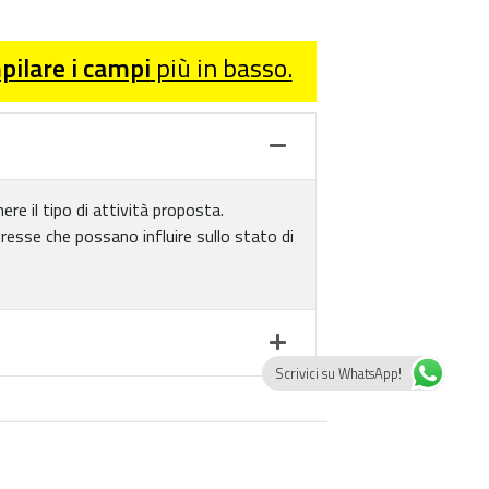
ilare i campi
più in basso.
re il tipo di attività proposta.
gresse che possano influire sullo stato di
Scrivici su WhatsApp!
DEL CIRCEO | Mare, sale e Odissea