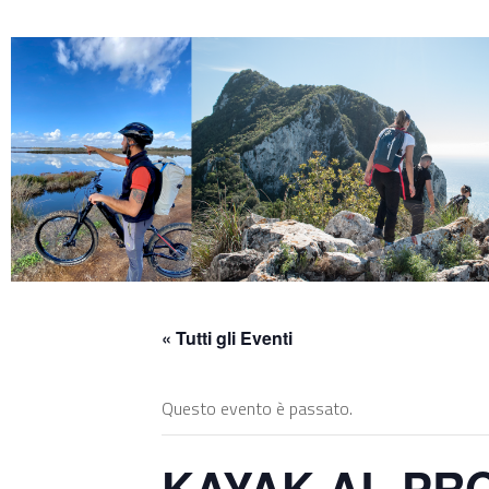
Skip
to
content
« Tutti gli Eventi
Questo evento è passato.
KAYAK AL PRO