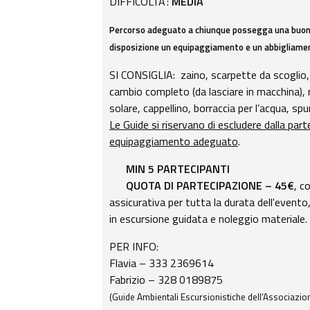
DIFFICOLTA’:
MEDIA
Percorso adeguato a chiunque possegga una buona 
disposizione un equipaggiamento e un abbigliame
SI CONSIGLIA: zaino, scarpette da scoglio
cambio completo (da lasciare in macchina), 
solare, cappellino, borraccia per l’acqua, sp
Le Guide si riservano di escludere dalla par
equipaggiamento adeguato
.
MIN 5 PARTECIPANTI
QUOTA DI PARTECIPAZIONE – 45€
, c
assicurativa per tutta la durata dell'even
in escursione guidata e noleggio materiale.
PER INFO:
Flavia – 333 2369614
Fabrizio – 328 0189875
(Guide Ambientali Escursionistiche dell’Associazion