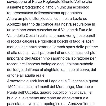
sovrappone al Parco Regionale Sirente Velino che
assieme proteggono di fatto un unicum ecologico
rappresentativo dell'ecosistema appenninico.
Alture ampie e silenziose al confine tra Lazio ed
Abruzzo faranno da cornice alla nostra escursione in
un territorio vasto custodito tra il Vallone di Fua e la
Valle della Cesa in cui si alternano vertiginose pareti
di roccia calcarea e rigogliosi boschi di faggi e aceri
montani che anticiperanno i grandi spazi delle praterie
di alta quota. I vasti panorami di uno dei massicci più
importanti dell'Appennino saranno da ispirazione per
raccontare l’aspetto biologico degli abitanti-simbolo
del luogo, dall’orso al cinghiale, dal lupo al cervo, dal
grifone all’aquila reale.
Arriveremo quindi fino al Lago della Duchessa a quota
1800 m chiuso tra i monti del Murolungo, Morrone e
Punta dell’Uccettu, quadro bucolico in cui cavalli e
buoi d’allevamento andranno ad abbeverarsi e a
pascolare. Il volto antropologico dell’Abruzzo “forte e