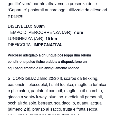
gentile” verrà narrato attraverso la presenza delle
“Caparnie” pastorali ancora oggi utilizzate da allevatori
e pastori.
DISLIVELLO:
900m
TEMPO DI PERCORRENZA (A/R):
7 ore
LUNGHEZZA (A/R):
15 km
DIFFICOLTA’:
IMPEGNATIVA
Percorso adeguato a chiunque possegga una buona
condizione psico-fisica e abbia a disposizione un
equipaggiamento e un abbigliamento idoneo.
SI CONSIGLIA: Zaino 20/30 lt, scarpe da trekking,
bastoncini telescopici, t-shirt tecnica, maglietta termica
e pile caldo, pantaloni comodi, maglietta di ricambio,
giacca a vento/ k-way, piumino, medicinali personali,
occhiali da sole, berretto, scaldacollo, guanti, acqua
(almeno 2 lt), pranzo al sacco, frutta e frutta secca.