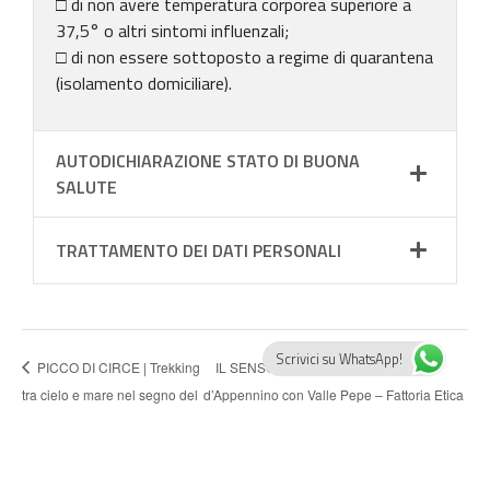
□ di non avere temperatura corporea superiore a
37,5° o altri sintomi influenzali;
□ di non essere sottoposto a regime di quarantena
(isolamento domiciliare).
AUTODICHIARAZIONE STATO DI BUONA
SALUTE
TRATTAMENTO DEI DATI PERSONALI
Scrivici su WhatsApp!
PICCO DI CIRCE | Trekking
IL SENSO DEI LUOGHI | Una storia
tra cielo e mare nel segno del
d’Appennino con Valle Pepe – Fattoria Etica
Mito
di Montagna