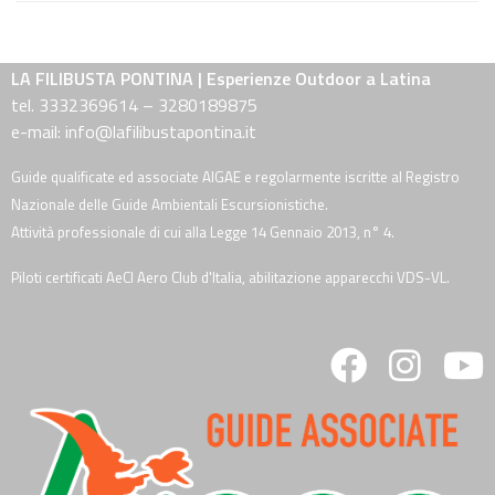
LA FILIBUSTA PONTINA | Esperienze Outdoor a Latina
tel. 3332369614 – 3280189875
e-mail: info@lafilibustapontina.it
Guide qualificate ed associate AIGAE e regolarmente iscritte al Registro
Nazionale delle Guide Ambientali Escursionistiche.
Attività professionale di cui alla Legge 14 Gennaio 2013, n° 4.
Piloti certificati AeCI Aero Club d'Italia, abilitazione apparecchi VDS-VL.
fab
fab
fa
fa-
fa-
fa
facebook
instagra
y