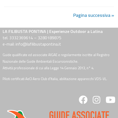
Pagina successiva »
LA FILIBUSTA PONTINA | Esperienze Outdoor a Latina
tel. 3332369614 – 3280189875
e-mail: info@lafilibustapontina.it
Guide qualificate ed associate AIGAE e regolarmente iscritte al Registro
Nazionale delle Guide Ambientali Escursionistiche.
Attività professionale di cui alla Legge 14 Gennaio 2013, n° 4.
Piloti certificati AeCI Aero Club d'Italia, abilitazione apparecchi VDS-VL.
fab
fab
fa
fa-
fa-
fa
facebook
instagra
y