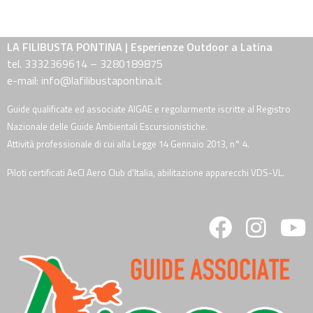
LA FILIBUSTA PONTINA | Esperienze Outdoor a Latina
tel. 3332369614 – 3280189875
e-mail: info@lafilibustapontina.it
Guide qualificate ed associate AIGAE e regolarmente iscritte al Registro
Nazionale delle Guide Ambientali Escursionistiche.
Attività professionale di cui alla Legge 14 Gennaio 2013, n° 4.
Piloti certificati AeCI Aero Club d'Italia, abilitazione apparecchi VDS-VL.
fab
fab
fa
fa-
fa-
fa
facebook
instagra
y