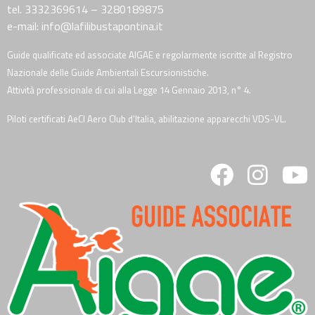
tel. 3332369614 – 3280189875
e-mail: info@lafilibustapontina.it
Guide qualificate ed associate AIGAE e regolarmente iscritte al Registro
Nazionale delle Guide Ambientali Escursionistiche.
Attività professionale di cui alla Legge 14 Gennaio 2013, n° 4.
Piloti certificati AeCI Aero Club d'Italia, abilitazione apparecchi VDS-VL.
fab
fab
fa
fa-
fa-
fa
facebook
instagra
y