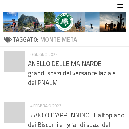
Skip
to
content
TAGGATO:
MONTE META
10 GIUGNO 2022
ANELLO DELLE MAINARDE | I
grandi spazi del versante laziale
del PNALM
14 FEBBRAIO 2022
BIANCO D’APPENNINO | L’altopiano
dei Biscurri e i grandi spazi del