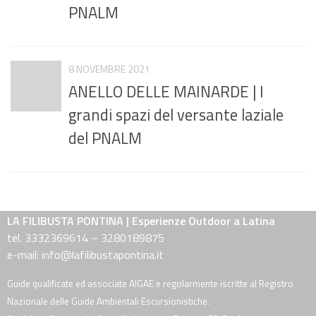
PNALM
8 NOVEMBRE 2021
ANELLO DELLE MAINARDE | I
grandi spazi del versante laziale
del PNALM
LA FILIBUSTA PONTINA | Esperienze Outdoor a Latina
tel. 3332369614 – 3280189875
e-mail: info@lafilibustapontina.it
Guide qualificate ed associate AIGAE e regolarmente iscritte al Registro
Nazionale delle Guide Ambientali Escursionistiche.