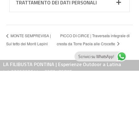
TRATTAMENTO DEI DATI PERSONALI
MONTE SEMPREVISA |
PICCO DI CIRCE | Traversata integrale di
Sul tetto dei Monti Lepini
cresta da Torre Paola alle Crocette
Scrivici su WhatsApp!
LA FILIBUSTA PONTINA | Esperienze Outdoor a Latina
tel. 3332369614 – 3280189875
e-mail: info@lafilibustapontina.it
Guide qualificate ed associate AIGAE e regolarmente iscritte al Registro
Nazionale delle Guide Ambientali Escursionistiche.
Attività professionale di cui alla Legge 14 Gennaio 2013, n° 4.
Piloti certificati AeCI Aero Club d'Italia, abilitazione apparecchi VDS-VL.