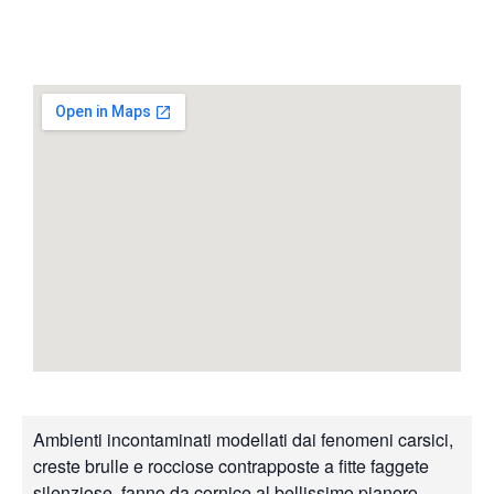
Ambienti incontaminati modellati dai fenomeni carsici,
creste brulle e rocciose contrapposte a fitte faggete
silenziose, fanno da cornice al bellissimo pianoro