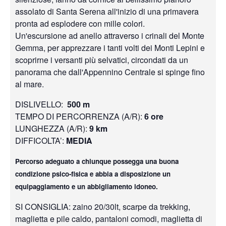
assolato di Santa Serena all'inizio di una primavera
pronta ad esplodere con mille colori.
Un'escursione ad anello attraverso i crinali del Monte
Gemma, per apprezzare i tanti volti dei Monti Lepini e
scoprirne i versanti più selvatici, circondati da un
panorama che dall'Appennino Centrale si spinge fino
al mare.
DISLIVELLO:
500 m
TEMPO DI PERCORRENZA (A/R):
6 ore
LUNGHEZZA (A/R):
9 km
DIFFICOLTA’:
MEDIA
Percorso adeguato a chiunque possegga una buona
condizione psico-fisica e abbia a disposizione un
equipaggiamento e un abbigliamento idoneo.
SI CONSIGLIA: zaino 20/30lt, scarpe da trekking,
maglietta e pile caldo, pantaloni comodi, maglietta di