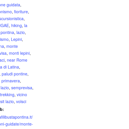
one guidata
,
onismo
,
fioriture
,
scursionistica
,
AIGAE
,
hiking
,
la
a pontina
,
lazio
,
rismo
,
Lepini
,
na
,
monte
visa
,
monti lepini
,
sci
,
near Rome
a di Latina
,
,
paludi pontine
,
,
primavera
,
lazio
,
semprevisa
,
trekking
,
vicino
isit lazio
,
volsci
b:
afilibustapontina.it/
oni-guidate/monte-