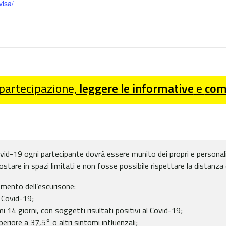
isa/
 partecipazione,
leggere le informative
e
comp
 Covid-19 ogni partecipante dovrà essere munito dei propri e personali
tare in spazi limitati e non fosse possibile rispettare la distanza di
omento dell’escurisone:
l Covid-19;
i 14 giorni, con soggetti risultati positivi al Covid-19;
riore a 37,5° o altri sintomi influenzali;