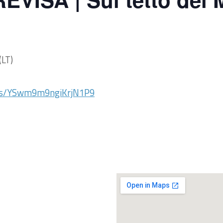
(LT)
aps/YSwm9m9ngiKrjN1P9