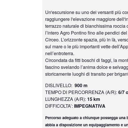
Un'escursione su uno dei versanti più con
raggiungere l'elevazione maggiore dell'
terrazzo naturale di bianchissima roccia
l’intero Agro Pontino fino alle pendici d
Circeo. L’orizzonte spazia, più in là, verso
sul mare o le più importanti vette dell’A
nell’entroterra.
Circondata da fitti boschi di faggi, la mon
fascino svelando l’anima dolce e selvagg
storicamente luoghi di transito per brigant
DISLIVELLO:
900 m
TEMPO DI PERCORRENZA (A/R):
6/7 
LUNGHEZZA (A/R):
15 km
DIFFICOLTA’:
IMPEGNATIVA
Percorso adeguato a chiunque possegga una b
abbia a disposizione un equipaggiamento e u