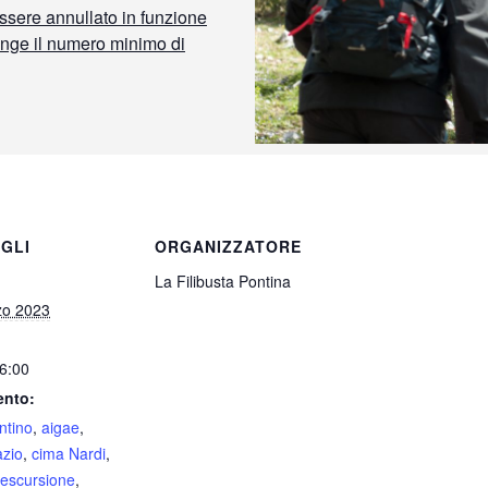
ssere annullato in funzione
unge il numero minimo di
GLI
ORGANIZZATORE
La Filibusta Pontina
zo 2023
16:00
ento:
ntino
,
aigae
,
azio
,
cima Nardi
,
escursione
,