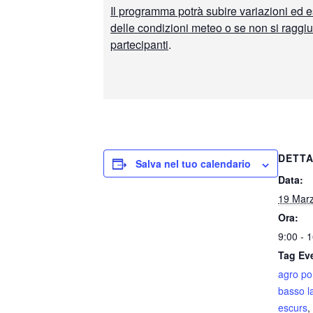
Il programma potrà subire variazioni ed e
delle condizioni meteo o se non si raggi
partecipanti
.
DETTA
Salva nel tuo calendario
Data:
19 Mar
Ora:
9:00 - 
Tag Ev
agro po
basso l
escurs
,