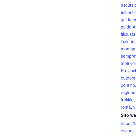
escursi
escursi
guida e
guide 
filibust
lazio tu
montag
sempre
moti vol
Provinci
outdoor
pontino
regione 
trekkin
,
roma
,
v
Sito we
https://l
escursi