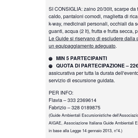
SI CONSIGLIA: zaino 20/30lt, scarpe da tr
caldo, pantaloni comodi, maglietta di ric
k-way, medicinali personali, occhiali da so
guanti, acqua (2 lt), frutta e frutta secca,
Le Guide si riservano di escludere dalla
un equipaggiamento adeguato
.
MIN 5 PARTECIPANTI
QUOTA DI PARTECIPAZIONE – 22
assicurativa per tutta la durata dell'event
servizio di escursione guidata.
PER INFO:
Flavia – 333 2369614
Fabrizio – 328 0189875
(Guide Ambientali Escursionistiche dell’Associazio
AIGAE, Associazione Italiana Guide Ambientali Esc
in base alla Legge 14 gennaio 2013, n°4.)