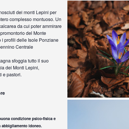
osciuti dei monti Lepini per
intero complesso montuoso. Un
 calcarea da cui poter ammirare
el promontorio del Monte
 i profili delle Isole Ponziane
ppennino Centrale
tagna sfoggia tutto il suo
ia dei Monti Lepini,
i e pastori.
ore
uona condizione psico-fisica e
n abbigliamento idoneo.