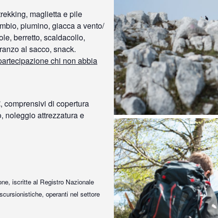
ekking, maglietta e pile
ambio, piumino, giacca a vento/
le, berretto, scaldacollo,
 pranzo al sacco, snack.
 partecipazione chi non abbia
€
, comprensivi di copertura
o, noleggio attrezzatura e
ne, iscritte al Registro Nazionale
ursionistiche, operanti nel settore