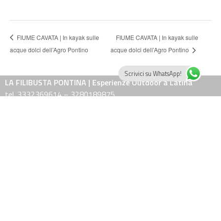
FIUME CAVATA | In kayak sulle
FIUME CAVATA | In kayak sulle
acque dolci dell’Agro Pontino
acque dolci dell’Agro Pontino
Scrivici su WhatsApp!
LA FILIBUSTA PONTINA | Esperienze Outdoor a Latina
tel. 3332369614 – 3280189875
e-mail: info@lafilibustapontina.it
Guide qualificate ed associate AIGAE e regolarmente iscritte al Registro
Nazionale delle Guide Ambientali Escursionistiche.
Attività professionale di cui alla Legge 14 Gennaio 2013, n° 4.
Piloti certificati AeCI Aero Club d'Italia, abilitazione apparecchi VDS-VL.
fab
fab
fa
fa-
fa-
fa