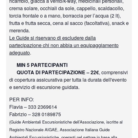
ricambio, giacca a vento/k-way, medicinali personali,
crema solare, occhiali da sole, cappello, scaldacollo,
torcia frontale o a mano, borraccia per l’acqua (2 lt),
frutta e frutta secca, cena al sacco (facoltativa), snack e
merenda.
Le Guide si riservano di escludere dalla
partecipazione chi non abbia un equipaggiamento
adeguato
.
MIN 5 PARTECIPANTI
QUOTA DI PARTECIPAZIONE – 22€
, comprensivi
di copertura assicurativa per tutta la durata dell'evento
e servizio di escursione guidata.
PER INFO:
Flavia – 333 2369614
Fabrizio – 328 0189875
(Guide Ambientali Escursionistiche dell’Associazione, iscritte al
Registro Nazionale AIGAE, Associazione Italiana Guide
Ambientali Escursionistiche, operanti nel settore in base alla