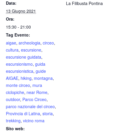
Data:
La Filibusta Pontina
13 Giugno 2021
Ora:
15:30 - 21:00
Tag Evento:
aigae
,
archeologia
,
circeo
,
cultura
,
escursione
,
escursione guidata
,
escursionismo
,
guida
escursionistica
,
guide
AIGAE
,
hiking
,
montagna
,
monte circeo
,
mura
ciclopiche
,
near Rome
,
outdoor
,
Parco Circeo
,
parco nazionale del circeo
,
Provincia di Latina
,
storia
,
trekking
,
vicino roma
Sito web: