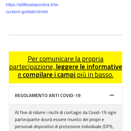
https://lafilibustapontina.it/es
cursioni-guidate/circeii/
Per comunicare la propria
partecipazione,
leggere le informative
e
compilare i campi
più in basso.
REGOLAMENTO ANTI COVID-19
Al fine di ridurre i rischi di contagio da Covid-19 ogni
partecipante dovrà essere munito dei propri e
personali dispositivi di protezione individuale (DPI),