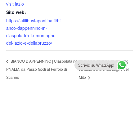
visit lazio
Sito web:
https://lafilibustapontina.it/bi
anco-dappennino-in-
ciaspole-tra-le-montagne-
del-lazio-e-dellabruzzo/
BIANCO D’APPENNINO | Ciaspolata nel
PICCO DI CIRCE | Trekking
Scrivici su WhatsApp!
PNALM, da Passo Godi al Ferroio di
tra cielo e mare nel segno del
Scanno
Mito
LA FILIBUSTA PONTINA | Esperienze Outdoor a Latina
tel. 3332369614 – 3280189875
e-mail: info@lafilibustapontina.it
Guide qualificate ed associate AIGAE e regolarmente iscritte al Registro
Nazionale delle Guide Ambientali Escursionistiche.