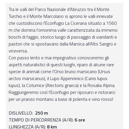
Tra le valli del Parco Nazionale d'Abruzzo tra il Monte
Turchio e il Monte Marcolano si aprono le valli innevate
che custodiscono l'Ecorifugio La Cicerana situato a 1560
m che domina l'omonima valle caratterizzata da immensi
boschi di faggio, storico luogo di passaggio di viandanti e
pastori che si spostavano dalla Marsica all'Alto Sangro e
viceversa.
Con passo lento e mai impegnativo conosceremo gli
aspetti naturalistici di questi luoghi, riparo di alcune rare
specie di animali come l'Orso bruno marsicano (Ursus
arctos marsicanus), il Lupo Appenninico (Canis lupus
lupus), la Coturnice (Alectoris graeca) e la Rosalia Alpina.
Raggiungeremo così l'Ecorifugio per riposarci e ristorarci
per un pranzo montano a base di polenta e vino rosso!
DISLIVELLO:
250 m
TEMPO DI PERCORRENZA (A/R):
6 ore
LUNGHEZZA (A/R):
8 km