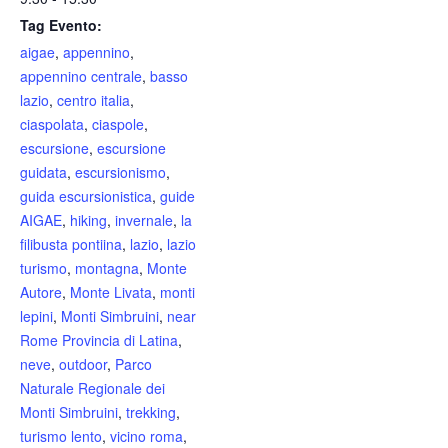
Tag Evento:
aigae
,
appennino
,
appennino centrale
,
basso
lazio
,
centro italia
,
ciaspolata
,
ciaspole
,
escursione
,
escursione
guidata
,
escursionismo
,
guida escursionistica
,
guide
AIGAE
,
hiking
,
invernale
,
la
filibusta pontiina
,
lazio
,
lazio
turismo
,
montagna
,
Monte
Autore
,
Monte Livata
,
monti
lepini
,
Monti Simbruini
,
near
Rome Provincia di Latina
,
neve
,
outdoor
,
Parco
Naturale Regionale dei
Monti Simbruini
,
trekking
,
turismo lento
,
vicino roma
,