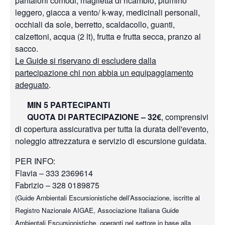
pantaloni comodi, maglietta di ricambio, piumino
leggero, giacca a vento/ k-way, medicinali personali,
occhiali da sole, berretto, scaldacollo, guanti,
calzettoni, acqua (2 lt), frutta e frutta secca, pranzo al
sacco.
Le Guide si riservano di escludere dalla
partecipazione chi non abbia un equipaggiamento
adeguato
.
MIN 5 PARTECIPANTI
QUOTA DI PARTECIPAZIONE – 32€
, comprensivi
di copertura assicurativa per tutta la durata dell'evento,
noleggio attrezzatura e servizio di escursione guidata.
PER INFO:
Flavia – 333 2369614
Fabrizio – 328 0189875
(Guide Ambientali Escursionistiche dell’Associazione, iscritte al
Registro Nazionale AIGAE, Associazione Italiana Guide
Ambientali Escursionistiche, operanti nel settore in base alla