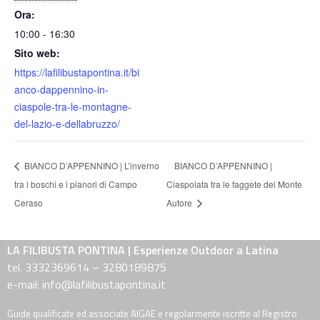
Ora:
10:00 - 16:30
Sito web:
https://lafilibustapontina.it/bi
anco-dappennino-in-
ciaspole-tra-le-montagne-
del-lazio-e-dellabruzzo/
BIANCO D’APPENNINO | L’inverno
BIANCO D’APPENNINO |
tra i boschi e i pianori di Campo
Ciaspolata tra le faggete del Monte
Ceraso
Autore
LA FILIBUSTA PONTINA | Esperienze Outdoor a Latina
tel. 3332369614 – 3280189875
e-mail: info@lafilibustapontina.it
Guide qualificate ed associate AIGAE e regolarmente iscritte al Registro