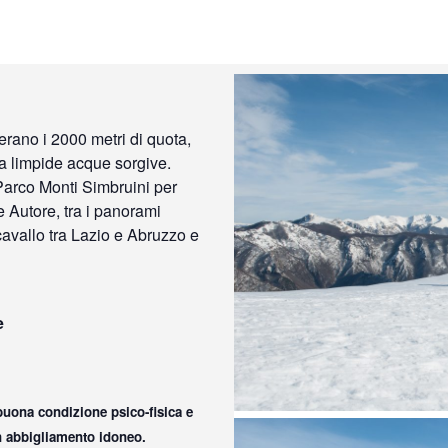
perano i 2000 metri di quota,
da limpide acque sorgive.
Parco Monti Simbruini per
 Autore, tra i panorami
avallo tra Lazio e Abruzzo e
e
uona condizione psico-fisica e
n abbigliamento idoneo.