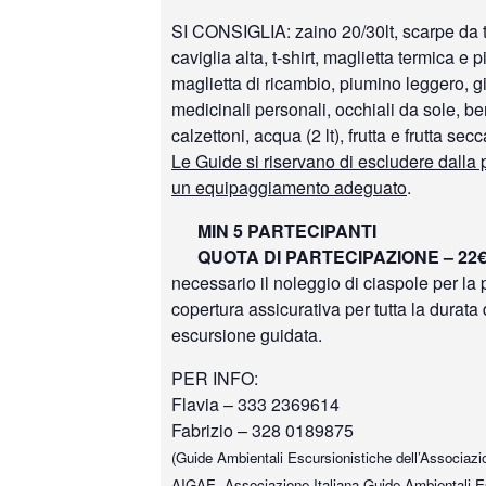
SI CONSIGLIA: zaino 20/30lt, scarpe da 
caviglia alta, t-shirt, maglietta termica e 
maglietta di ricambio, piumino leggero, g
medicinali personali, occhiali da sole, ber
calzettoni, acqua (2 lt), frutta e frutta se
Le Guide si riservano di escludere dalla
un equipaggiamento adeguato
.
MIN 5 PARTECIPANTI
QUOTA DI PARTECIPAZIONE – 22
necessario il noleggio di ciaspole per la
copertura assicurativa per tutta la durata 
escursione guidata.
PER INFO:
Flavia – 333 2369614
Fabrizio – 328 0189875
(Guide Ambientali Escursionistiche dell’Associazio
AIGAE, Associazione Italiana Guide Ambientali Esc