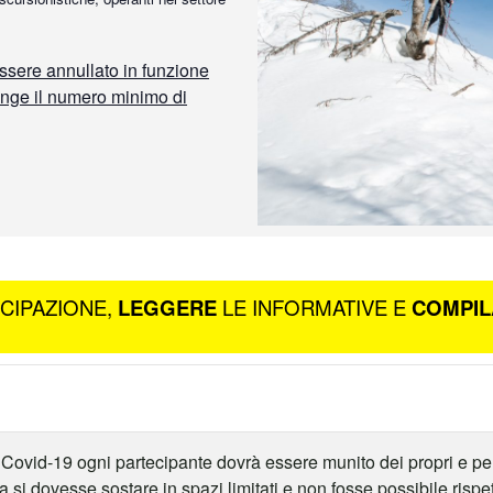
ssere annullato in funzione
unge il numero minimo di
ECIPAZIONE,
LEGGERE
LE INFORMATIVE E
COMPIL
 da Covid-19 ogni partecipante dovrà essere munito dei propri e pe
si dovesse sostare in spazi limitati e non fosse possibile rispett