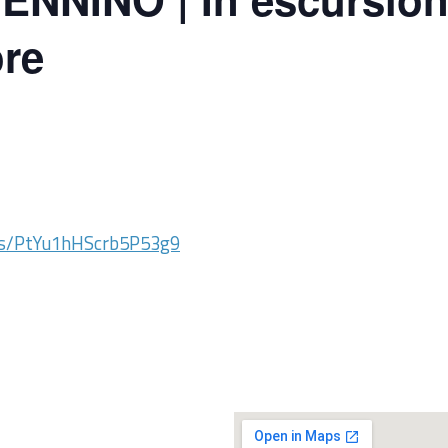
ore
ps/PtYu1hHScrb5P53g9