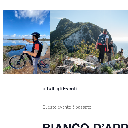
Skip
to
content
« Tutti gli Eventi
Questo evento è passato.
BIANCO D’APPE