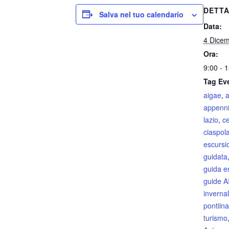
DETTA
Salva nel tuo calendario
Data:
4 Dice
Ora:
9:00 - 
Tag Ev
aigae
,
appenni
lazio
,
ce
ciaspol
escursi
guidata
guida e
guide 
inverna
pontiina
turismo