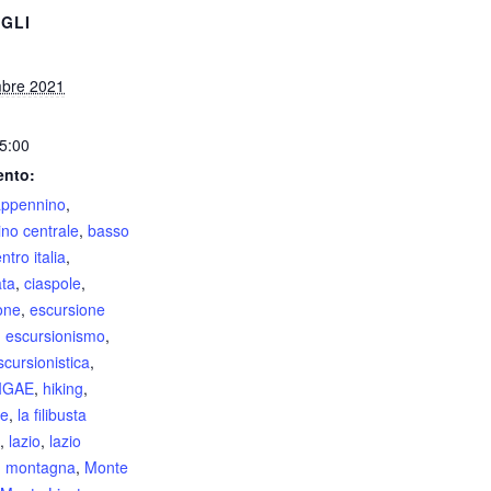
GLI
mbre 2021
15:00
ento:
appennino
,
no centrale
,
basso
ntro italia
,
ata
,
ciaspole
,
one
,
escursione
,
escursionismo
,
scursionistica
,
AIGAE
,
hiking
,
le
,
la filibusta
,
lazio
,
lazio
,
montagna
,
Monte