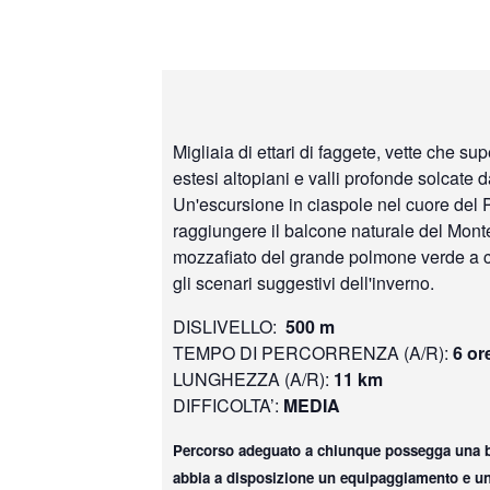
Migliaia di ettari di faggete, vette che su
estesi altopiani e valli profonde solcate 
Un'escursione in ciaspole nel cuore del 
raggiungere il balcone naturale del Monte
mozzafiato del grande polmone verde a c
gli scenari suggestivi dell'inverno.
DISLIVELLO:
500 m
TEMPO DI PERCORRENZA (A/R):
6 or
LUNGHEZZA (A/R):
11 km
DIFFICOLTA’:
MEDIA
Percorso adeguato a chiunque possegga una b
abbia a disposizione un equipaggiamento e u