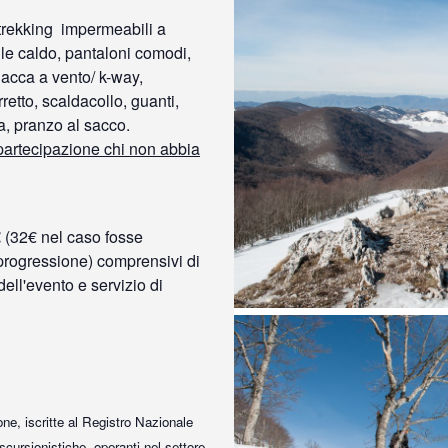
trekking impermeabili a
pile caldo, pantaloni comodi,
iacca a vento/ k-way,
retto, scaldacollo, guanti,
cca, pranzo al sacco.
 partecipazione chi non abbia
€
(32€ nel caso fosse
 progressione) comprensivi di
dell'evento e servizio di
ne, iscritte al Registro Nazionale
ursionistiche, operanti nel settore