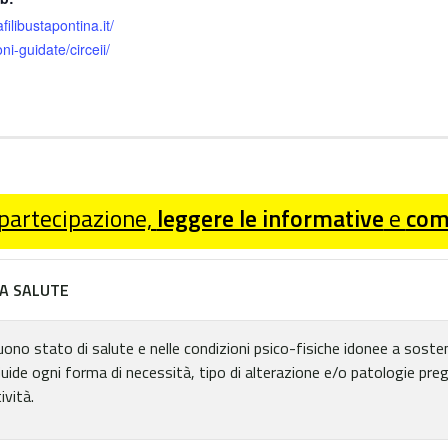
afilibustapontina.it/
ni-guidate/circeii/
 partecipazione,
leggere le informative
e
comp
A SALUTE
uono stato di salute e nelle condizioni psico-fisiche idonee a sostene
Guide ogni forma di necessità, tipo di alterazione e/o patologie pre
ività.