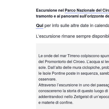
Escursione nel
Parco Nazionale del Cir
tramonto e ai panorami sull’orizzonte d
per info sulle altre date in calenda
Qui
‘escursione rimane sempre disponibile
L
Le onde del mar Tirreno colpiscono spumo
del Promontorio del Circeo. L’acqua si leva 
sole. Dall’alto delle mura ciclopiche, pro
le Isole Pontine poste in sequenza, sare
osservare.
Attraverso l’escursione in uno dei paesagg
conosceremo la storia di questo luogo di
addentrandoci nello Zeitgeist di un’epoca 
e materie di confine.