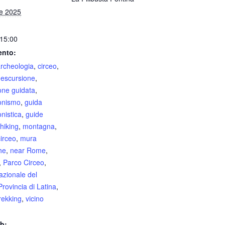
le 2025
 15:00
ento:
rcheologia
,
circeo
,
,
escursione
,
one guidata
,
onismo
,
guida
nistica
,
guide
hiking
,
montagna
,
irceo
,
mura
he
,
near Rome
,
,
Parco Circeo
,
azionale del
Provincia di Latina
,
rekking
,
vicino
b: