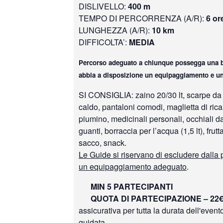
DISLIVELLO:
400 m
TEMPO DI PERCORRENZA (A/R):
6 or
LUNGHEZZA (A/R):
10 km
DIFFICOLTA’:
MEDIA
Percorso adeguato a chiunque possegga una b
abbia a disposizione un equipaggiamento e u
SI CONSIGLIA: zaino 20/30 lt, scarpe da t
caldo, pantaloni comodi, maglietta di ric
piumino, medicinali personali, occhiali da
guanti, borraccia per l’acqua (1,5 lt), frutt
sacco, snack.
Le Guide si riservano di escludere dalla
un equipaggiamento adeguato
.
MIN 5 PARTECIPANTI
QUOTA DI PARTECIPAZIONE – 22
assicurativa per tutta la durata dell'event
guidata.