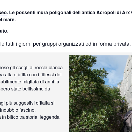
ceo
. Le possenti mura poligonali dell’antica Acropoli di Arx 
el mare.
rio.
 tutti i giorni per gruppi organizzati ed in forma privata
se gli scogli di roccia bianca
alta e brilla con i riflessi del
babilmente migliaia di anni fa,
bbero state bellissime da
i più suggestivi d’Italia si
 indubbio fascino,
in bilico tra storia, leggenda