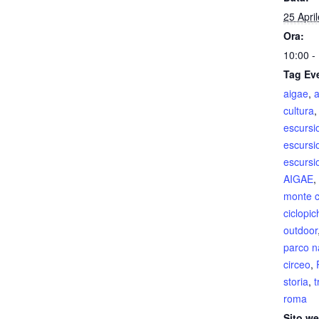
25 Apri
Ora:
10:00 -
Tag Ev
aigae
,
a
cultura
escursi
escursi
escursio
AIGAE
,
monte c
ciclopic
outdoor
parco n
circeo
,
storia
,
t
roma
Sito we