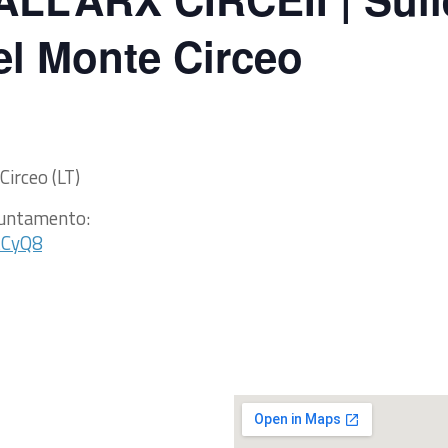
del Monte Circeo
Circeo (LT)
ppuntamento:
tCyQ8