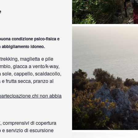
e
uona condizione psico-fisica e
n abbigliamento idoneo.
rekking, maglietta e pile
ambio, giacca a vento/k-way,
 sole, cappello, scaldacollo,
a e frutta secca, pranzo al
 partecipazione chi non abbia
€
, comprensivi di copertura
o e servizio di escursione