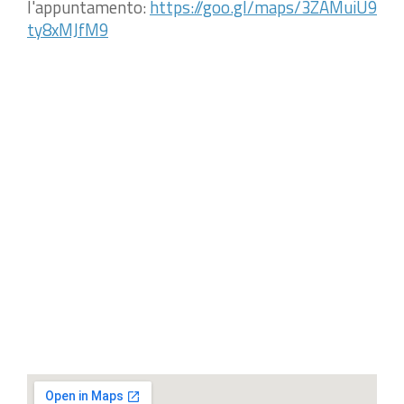
l'appuntamento:
https://goo.gl/maps/3ZAMuiU9
ty8xMJfM9