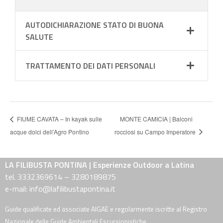
AUTODICHIARAZIONE STATO DI BUONA
SALUTE
TRATTAMENTO DEI DATI PERSONALI
FIUME CAVATA – In kayak sulle
MONTE CAMICIA | Balconi
acque dolci dell’Agro Pontino
rocciosi su Campo Imperatore
LA FILIBUSTA PONTINA | Esperienze Outdoor a Latina
tel. 3332369614 – 3280189875
e-mail: info@lafilibustapontina.it
Guide qualificate ed associate AIGAE e regolarmente iscritte al Registro
Nazionale delle Guide Ambientali Escursionistiche.