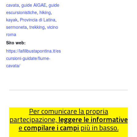
cavata
,
guide AIGAE
,
guide
escursionistiche
,
hiking
,
kayak
,
Provincia di Latina
,
sermoneta
,
trekking
,
vicino
roma
Sito web:
https://lafilibustapontina.it/es
cursioni-guidate/fiume-
cavata/
Per comunicare la propria
partecipazione,
leggere le informative
e
compilare i campi
più in basso.