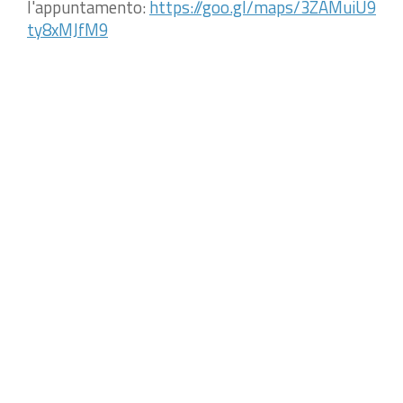
l'appuntamento:
https://goo.gl/maps/3ZAMuiU9
ty8xMJfM9