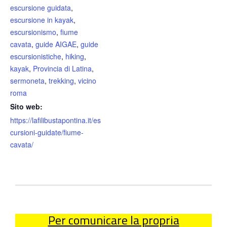
escursione guidata
,
escursione in kayak
,
escursionismo
,
fiume
cavata
,
guide AIGAE
,
guide
escursionistiche
,
hiking
,
kayak
,
Provincia di Latina
,
sermoneta
,
trekking
,
vicino
roma
Sito web:
https://lafilibustapontina.it/es
cursioni-guidate/fiume-
cavata/
Per comunicare la propria