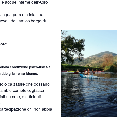
le acque interne dell’Agro
 acqua pura e cristallina,
ievali dell’antico borgo di
 ore
uona condizione psico-fisica e
n abbigliamento idoneo.
io o calzature che possano
cambio completo, giacca
ali da sole, medicinali
.
 partecipazione chi non abbia