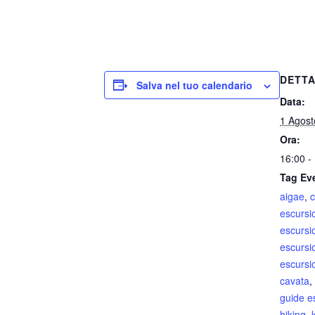
DETTA
Salva nel tuo calendario
Data:
1 Agost
Ora:
16:00 -
Tag Ev
aigae
,
escursi
escursi
escursi
escursi
cavata
,
guide e
hiking
,