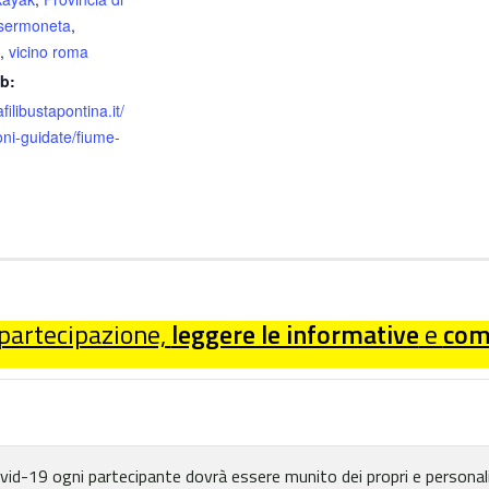
sermoneta
,
,
vicino roma
b:
afilibustapontina.it/
oni-guidate/fiume-
 partecipazione,
leggere le informative
e
comp
 Covid-19 ogni partecipante dovrà essere munito dei propri e personali