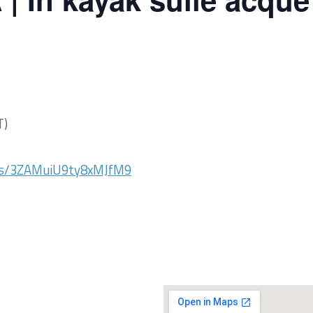
T)
aps/3ZAMuiU9ty8xMJfM9