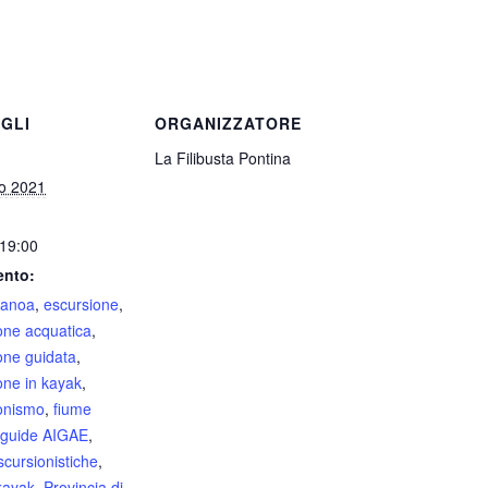
GLI
ORGANIZZATORE
La Filibusta Pontina
o 2021
 19:00
ento:
canoa
,
escursione
,
one acquatica
,
one guidata
,
one in kayak
,
onismo
,
fiume
guide AIGAE
,
scursionistiche
,
kayak
,
Provincia di