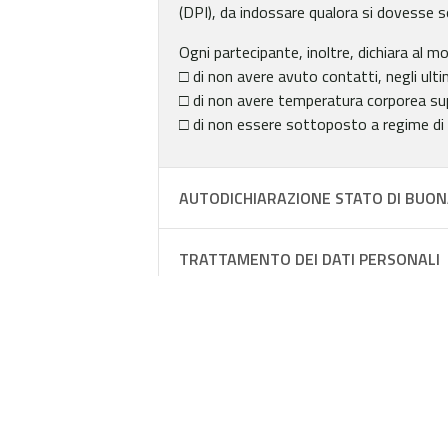
(DPI), da indossare qualora si dovesse sos
Ogni partecipante, inoltre, dichiara al m
□ di non avere avuto contatti, negli ultim
□ di non avere temperatura corporea supe
□ di non essere sottoposto a regime di 
AUTODICHIARAZIONE STATO DI BUON
TRATTAMENTO DEI DATI PERSONALI
FIUME CAVATA | In kayak sulle acque d