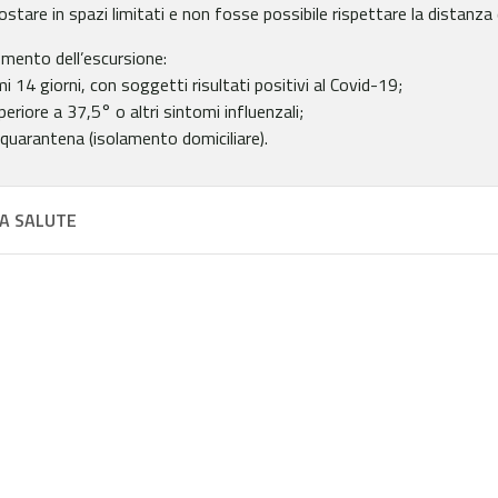
tare in spazi limitati e non fosse possibile rispettare la distanza di
omento dell’escursione:
i 14 giorni, con soggetti risultati positivi al Covid-19;
riore a 37,5° o altri sintomi influenzali;
quarantena (isolamento domiciliare).
A SALUTE
olci dell’Agro Pontino
SUNSET TR