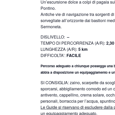
Un’escursione dolce a colpi di pagaia sul
Pontino.
Antiche vie di navigazione tra sorgenti di
sorvegliate all’orizzonte dai bastioni med
Sermoneta.
DISLIVELLO:
–
TEMPO DI PERCORRENZA (A/R):
2,30
LUNGHEZZA (A/R):
5 km
DIFFICOLTA’:
FACILE
Percorso adeguato a chiunque possegga una b
abbia a disposizione un equipaggiamento e u
SI CONSIGLIA: zaino, scarpette da scogl
sporcarsi, abbigliamento comodo ed un 
antivento, cappellino, crema solare, occhi
personali, borraccia per l’acqua, spuntino
Le Guide si riservano di escludere dalla
un equipaggiamento adeguato
.