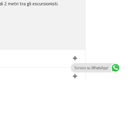
 2 metri tra gli escursionisti.
Scrivici su WhatsApp!
EK | Grotta di Selvascura al tramonto