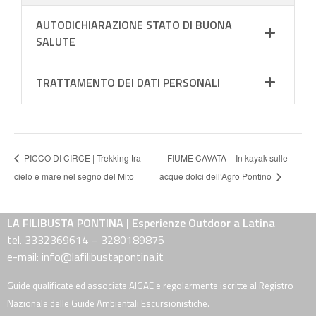
AUTODICHIARAZIONE STATO DI BUONA
SALUTE
TRATTAMENTO DEI DATI PERSONALI
PICCO DI CIRCE | Trekking tra
FIUME CAVATA – In kayak sulle
cielo e mare nel segno del Mito
acque dolci dell’Agro Pontino
LA FILIBUSTA PONTINA | Esperienze Outdoor a Latina
tel. 3332369614 – 3280189875
e-mail: info@lafilibustapontina.it
Guide qualificate ed associate AIGAE e regolarmente iscritte al Registro
Nazionale delle Guide Ambientali Escursionistiche.