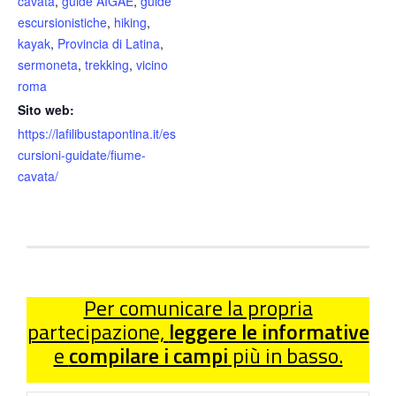
cavata
,
guide AIGAE
,
guide
escursionistiche
,
hiking
,
kayak
,
Provincia di Latina
,
sermoneta
,
trekking
,
vicino
roma
Sito web:
https://lafilibustapontina.it/es
cursioni-guidate/fiume-
cavata/
Per comunicare la propria
partecipazione,
leggere le informative
e
compilare i campi
più in basso.