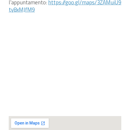
l'appuntamento:
https://goo.gl/maps/3ZAMuiU9
ty8xMJfM9