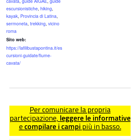
cavata
,
guide AIGAE
,
guide
escursionistiche
,
hiking
,
kayak
,
Provincia di Latina
,
sermoneta
,
trekking
,
vicino
roma
Sito web:
https://lafilibustapontina.it/es
cursioni-guidate/fiume-
cavata/
Per comunicare la propria
partecipazione,
leggere le informative
e
compilare i campi
più in basso.