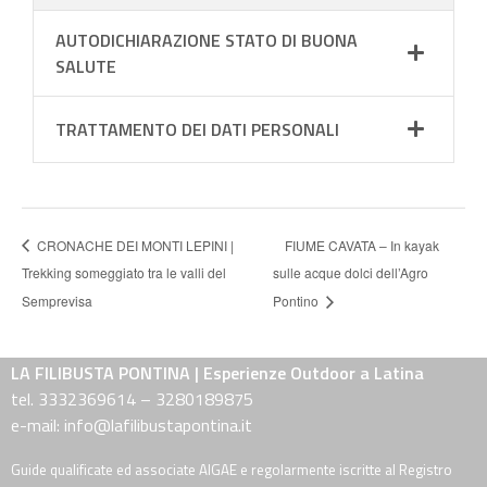
AUTODICHIARAZIONE STATO DI BUONA
SALUTE
TRATTAMENTO DEI DATI PERSONALI
CRONACHE DEI MONTI LEPINI |
FIUME CAVATA – In kayak
Trekking someggiato tra le valli del
sulle acque dolci dell’Agro
Semprevisa
Pontino
LA FILIBUSTA PONTINA | Esperienze Outdoor a Latina
tel. 3332369614 – 3280189875
e-mail: info@lafilibustapontina.it
Guide qualificate ed associate AIGAE e regolarmente iscritte al Registro