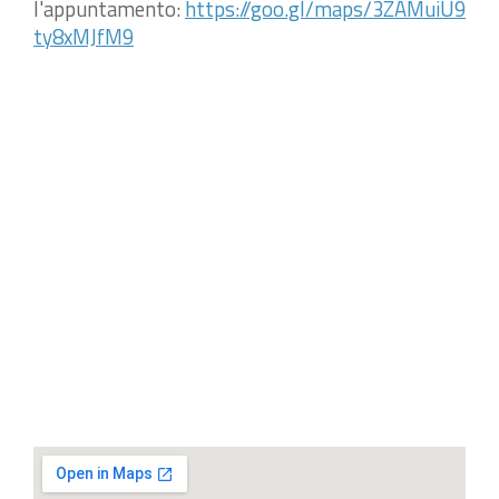
l'appuntamento:
https://goo.gl/maps/3ZAMuiU9
ty8xMJfM9