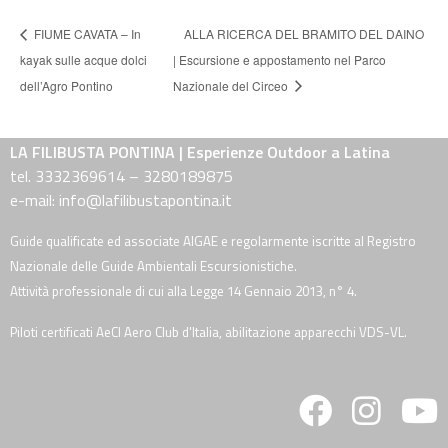
FIUME CAVATA – In
ALLA RICERCA DEL BRAMITO DEL DAINO
kayak sulle acque dolci
| Escursione e appostamento nel Parco
dell’Agro Pontino
Nazionale del Circeo
LA FILIBUSTA PONTINA | Esperienze Outdoor a Latina
tel. 3332369614 – 3280189875
e-mail: info@lafilibustapontina.it
Guide qualificate ed associate AIGAE e regolarmente iscritte al Registro
Nazionale delle Guide Ambientali Escursionistiche.
Attività professionale di cui alla Legge 14 Gennaio 2013, n° 4.
Piloti certificati AeCI Aero Club d'Italia, abilitazione apparecchi VDS-VL.
fab
fab
fa
fa-
fa-
fa
facebook
instagra
y