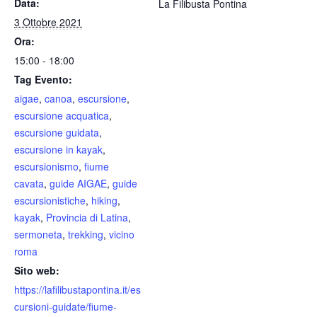
Data:
La Filibusta Pontina
3 Ottobre 2021
Ora:
15:00 - 18:00
Tag Evento:
aigae
,
canoa
,
escursione
,
escursione acquatica
,
escursione guidata
,
escursione in kayak
,
escursionismo
,
fiume
cavata
,
guide AIGAE
,
guide
escursionistiche
,
hiking
,
kayak
,
Provincia di Latina
,
sermoneta
,
trekking
,
vicino
roma
Sito web:
https://lafilibustapontina.it/es
cursioni-guidate/fiume-