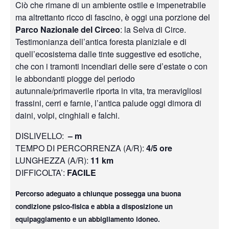
Ciò che rimane di un ambiente ostile e impenetrabile
ma altrettanto ricco di fascino, è oggi una porzione del
Parco Nazionale del Circeo
: la Selva di Circe.
Testimonianza dell’antica foresta planiziale e di
quell’ecosistema dalle tinte suggestive ed esotiche,
che con i tramonti incendiari delle sere d’estate o con
le abbondanti piogge del periodo
autunnale/primaverile riporta in vita, tra meravigliosi
frassini, cerri e farnie, l’antica palude oggi dimora di
daini, volpi, cinghiali e falchi.
DISLIVELLO:
– m
TEMPO DI PERCORRENZA (A/R):
4/5 ore
LUNGHEZZA (A/R):
11 km
DIFFICOLTA’:
FACILE
Percorso adeguato a chiunque possegga una buona
condizione psico-fisica e abbia a disposizione un
equipaggiamento e un abbigliamento idoneo.