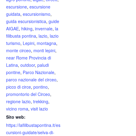
escursione
,
escursione
guidata
,
escursionismo
,
guida escursionistica
,
guide
AIGAE
,
hiking
,
invernale
,
la
filibusta pontina
,
lazio
,
lazio
turismo
,
Lepini
,
montagna
,
monte circeo
,
monti lepini
,
near Rome Provincia di
Latina
,
outdoor
,
paludi
pontine
,
Parco Nazionale
,
parco nazionale del circeo
,
picco di circe
,
pontino
,
promontorio del Circeo
,
regione lazio
,
trekking
,
vicino roma
,
visit lazio
Sito web:
https://lafilibustapontina.it/es
cursioni-guidate/selva-di-