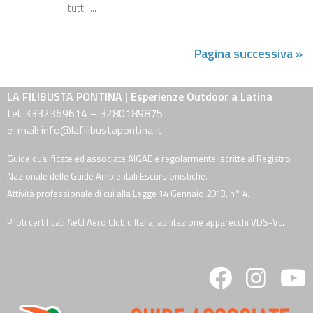
tutti i...
Pagina successiva »
LA FILIBUSTA PONTINA | Esperienze Outdoor a Latina
tel. 3332369614 – 3280189875
e-mail: info@lafilibustapontina.it
Guide qualificate ed associate AIGAE e regolarmente iscritte al Registro
Nazionale delle Guide Ambientali Escursionistiche.
Attività professionale di cui alla Legge 14 Gennaio 2013, n° 4.
Piloti certificati AeCI Aero Club d'Italia, abilitazione apparecchi VDS-VL.
fab
fab
fa
fa-
fa-
fa
facebook
instagra
y