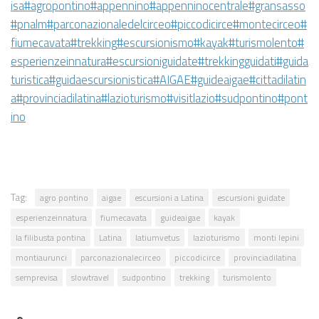
isa
#agropontino
#appennino
#appenninocentrale
#gransasso
#pnalm
#parconazionaledelcirceo
#piccodicirce
#montecirceo
#
fiumecavata
#trekking
#escursionismo
#kayak
#turismolento
#
esperienzeinnatura
#escursioniguidate
#trekkingguidati
#guida
turistica
#guidaescursionistica
#AIGAE
#guideaigae
#cittadilatin
a
#provinciadilatina
#lazioturismo
#visitlazio
#sudpontino
#pont
ino
Tag:
agro pontino
aigae
escursioni a Latina
escursioni guidate
esperienzeinnatura
fiumecavata
guideaigae
kayak
la filibusta pontina
Latina
latiumvetus
lazioturismo
monti lepini
montiaurunci
parconazionalecirceo
piccodicirce
provinciadilatina
semprevisa
slowtravel
sudpontino
trekking
turismolento