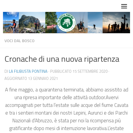
Skip
to
content
VOCI DAL BOSCO
Cronache di una nuova ripartenza
DI
LA FILIBUSTA PONTINA
· PUBBLICATO
15 SETTEMBRE 2020
·
AGGIORNATO
13 GENNAIO 2021
A fine maggio, a quarantena terminata, abbiamo assistito ad
una ripresa importante delle attività outdoor.Avervi
accompagnati per tutta l’estate sulle acque del fiume Cavata
e tra i sentieri montani dei nostri Lepini, Aurunci e dei Parchi
Nazionali d’Abruzzo, è stata per noi la ricompensa più
gratificante dopo mesi di interruzione lavorativa.L’estate