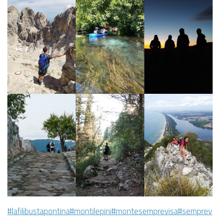
#lafilibustapontina
#montilepini
#montesemprevisa
#semprev