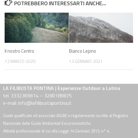
POTREBBERO INTERESSARTI ANCHE...
Il nostro Centro
Bianco Lepino
12 MARZO 2020
13 GENNAIO 2021
LA FILIBUSTA PONTINA | Esperienze Outdoor a Latina
tel. 3332369614 – 3280189875
e-mail: info@lafilibustapontina.it
Guide qualificate ed associate AIGAE e regolarmente iscritte al Registro
Nazionale delle Guide Ambientali Escursionistiche.
Attività professionale di cui alla Legge 14 Gennaio 2013, n° 4.