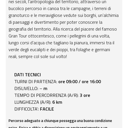
nei secoli, l’antropologia del territorio, attraverso un
bucolico percorso in canoa tra le campagne, i terreni di
granoturco e le meravigliose vedute sui borghi, un’alchimia
di paesaggi e divertimento per poter conoscere la
geografia del territorio.
Alla ricerca del piacere del famoso
Gran Tour ottocentesco, come i pellegrini di una volta,
lungo corsi d’acqua che tagliano la pianura, immersi tra il
verde degli eucalipti e dei pioppi, tra folaghe e germani
reali, sempre col sole sul volto!
DATI TECNICI
TURNI DI PARTENZA:
ore 09:00 / ore 16:00
DISLIVELLO: –
m
TEMPO DI PERCORRENZA (A/R):
3 ore
LUNGHEZZA (A/R):
6 km
DIFFICOLTA’:
FACILE
Percorso adeguato a chiunque possegga una buona condizione
psico-fisica e abbia a disposizione un equipaggiamento e un