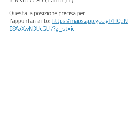
n. 6 Km 72.800, Latina (LT)
Questa la posizione precisa per
l'appuntamento:
https://maps.app.goo.gl/HQ3N
E8AxXwN3UcGU7?g_st=ic