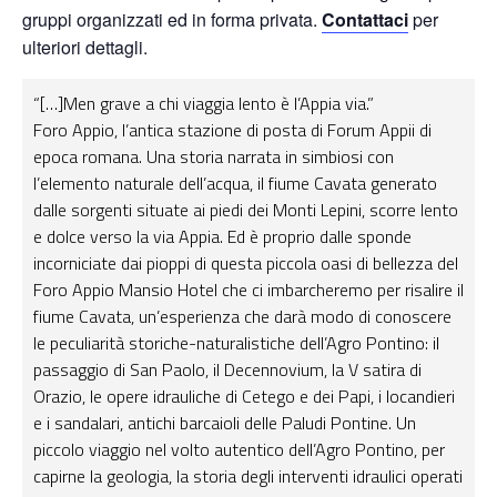
gruppi organizzati ed in forma privata.
Contattaci
per
ulteriori dettagli.
“[…]Men grave a chi viaggia lento è l’Appia via.”
Foro Appio, l’antica stazione di posta di Forum Appii di
epoca romana.
Una storia narrata in simbiosi con
l’elemento naturale dell’acqua, il fiume Cavata generato
dalle sorgenti situate ai piedi dei Monti Lepini, scorre lento
e dolce verso la via Appia.
Ed è proprio dalle sponde
incorniciate dai pioppi di questa piccola oasi di bellezza del
Foro Appio Mansio Hotel che ci imbarcheremo per risalire il
fiume Cavata, un’esperienza che darà modo di conoscere
le peculiarità storiche-naturalistiche dell’Agro Pontino: il
passaggio di San Paolo, il Decennovium,
la V satira di
Orazio, le opere idrauliche di Cetego e dei Papi, i locandieri
e i sandalari, antichi barcaioli delle Paludi Pontine.
Un
piccolo viaggio nel volto autentico dell’Agro Pontino, per
capirne la geologia, la storia degli interventi idraulici operati