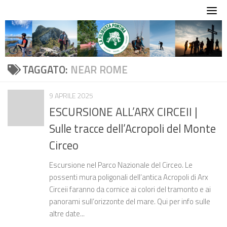
Skip
to
content
TAGGATO:
NEAR ROME
9 APRILE 2025
ESCURSIONE ALL’ARX CIRCEII |
Sulle tracce dell’Acropoli del Monte
Circeo
Escursione nel Parco Nazionale del Circeo. Le
possenti mura poligonali dell’antica Acropoli di Arx
Circeii faranno da cornice ai colori del tramonto e ai
panorami sull’orizzonte del mare. Qui per info sulle
altre date...